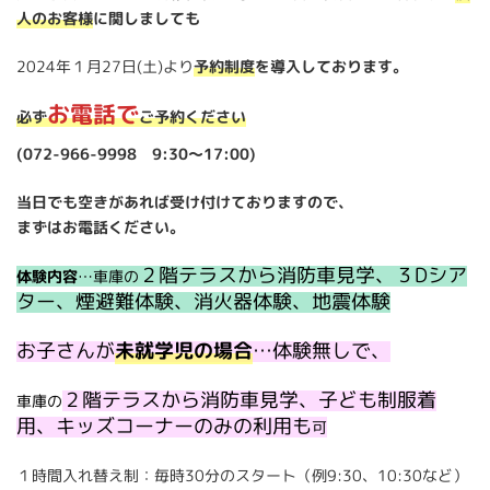
人のお客様
に関しましても
2024年１月27日(土)より
予約制度
を導入しております。
お電話で
必ず
ご予約ください
(072-966-9998 9:30～17:00)
当日でも空きがあれば受け付けておりますので、
まずはお電話ください。
２階テラスから消防車見学、３Dシア
体験内容
…車庫の
ター、煙避難体験、消火器体験、地震体験
お子さんが
未就学児の場合
…体験無しで、
２階テラスから消防車見学、子ども制服着
車庫の
用、キッズコーナーのみの利用も
可
１時間入れ替え制：毎時30分のスタート（例9:30、10:30など）